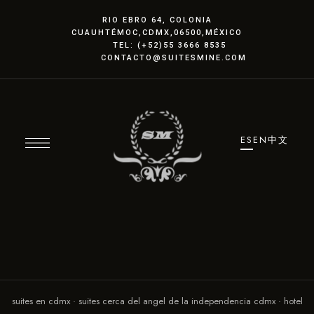
RIO EBRO 64, COLONIA
CUAUHTÉMOC
,CDMX
,06500,MÉXICO
TEL: (+52)55 3666 8535
CONTACTO@SUITESMINE.COM
ES
EN
中文
suites en cdmx · suites cerca del angel de la independencia cdmx · hotel