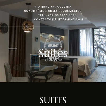
RIO EBRO 64, COLONIA
CUAUHTÉMOC
,CDMX
,06500,MÉXICO
TEL: (+52)55 3666 8535
CONTACTO@SUITESMINE.COM
ES
EN
中文
Suites
SUITES