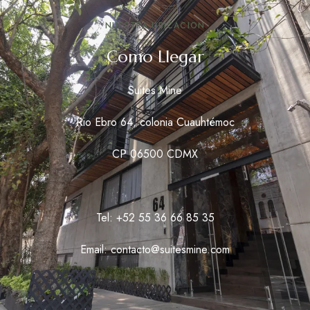
NUESTRA UBICACION
Como Llegar
Suites Mine
Rio Ebro 64, colonia Cuauhtémoc
CP 06500 CDMX
Tel: +52 55 36 66 85 35
Email: contacto@suitesmine.com