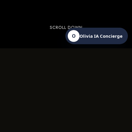
SCROLL DOWN
O
Olivia IA Concierge
Ticketmaster México es la plataforma líder en
venta de boletos para espectáculos en vivo,
conectando al público con los eventos más
importantes del país. Desde conciertos, obras
de teatro y festivales, hasta partidos deportivos
y experiencias exclusivas, Ticketmaster facilita
el acceso a miles de eventos en todo México.