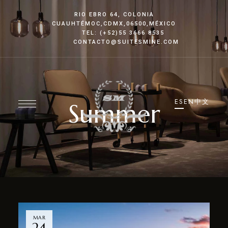
RIO EBRO 64, COLONIA
CUAUHTÉMOC
,CDMX
,06500,MÉXICO
TEL: (+52)55 3666 8535
CONTACTO@SUITESMINE.COM
ES
EN
中文
Summer
MAR
24