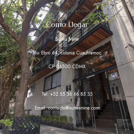
NUESTRA UBICACION
Como Llegar
Suites Mine
Rio Ebro 64, colonia Cuauhtémoc
CP 06500 CDMX
Tel: +52 55 36 66 85 35
Email: contacto@suitesmine.com