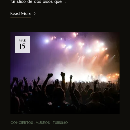
turístico de dos pisos que …
Read More
MAR
15
CONCIERTOS
MUSEOS
TURISMO